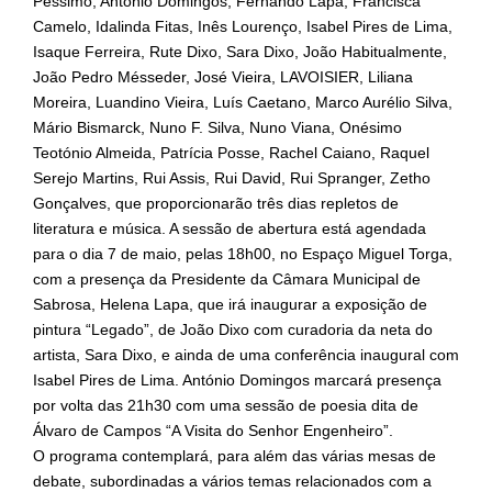
Péssimo, António Domingos, Fernando Lapa, Francisca
Camelo, Idalinda Fitas, Inês Lourenço, Isabel Pires de Lima,
Isaque Ferreira, Rute Dixo, Sara Dixo, João Habitualmente,
João Pedro Mésseder, José Vieira, LAVOISIER, Liliana
Moreira, Luandino Vieira, Luís Caetano, Marco Aurélio Silva,
Mário Bismarck, Nuno F. Silva, Nuno Viana, Onésimo
Teotónio Almeida, Patrícia Posse, Rachel Caiano, Raquel
Serejo Martins, Rui Assis, Rui David, Rui Spranger, Zetho
Gonçalves, que proporcionarão três dias repletos de
literatura e música. A sessão de abertura está agendada
para o dia 7 de maio, pelas 18h00, no Espaço Miguel Torga,
com a presença da Presidente da Câmara Municipal de
Sabrosa, Helena Lapa, que irá inaugurar a exposição de
pintura “Legado”, de João Dixo com curadoria da neta do
artista, Sara Dixo, e ainda de uma conferência inaugural com
Isabel Pires de Lima. António Domingos marcará presença
por volta das 21h30 com uma sessão de poesia dita de
Álvaro de Campos “A Visita do Senhor Engenheiro”.
O programa contemplará, para além das várias mesas de
debate, subordinadas a vários temas relacionados com a