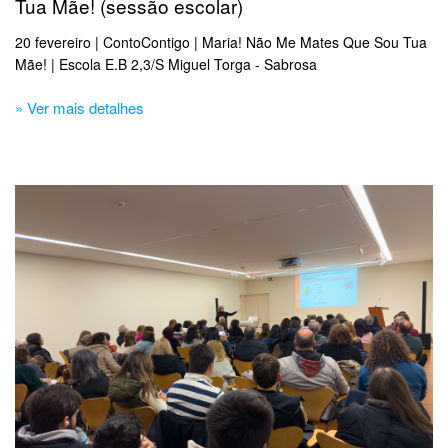
Tua Mãe! (sessão escolar)
20 fevereiro | ContoContigo | Maria! Não Me Mates Que Sou Tua
Mãe! | Escola E.B 2,3/S Miguel Torga - Sabrosa
» Ver mais detalhes