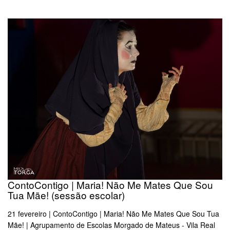
ContoContigo | Maria! Não Me Mates Que Sou
Tua Mãe! (sessão escolar)
21 fevereiro | ContoContigo | Maria! Não Me Mates Que Sou Tua
Mãe! | Agrupamento de Escolas Morgado de Mateus - Vila Real