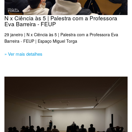
N x Ciência às 5 | Palestra com a Professora
Eva Barreira - FEUP
29 janeiro | N x Ciência às 5 | Palestra com a Professora Eva
Barreira - FEUP | Espaço Miguel Torga
» Ver mais detalhes