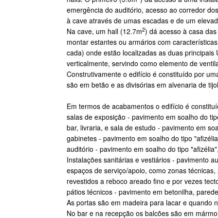
emergência do auditório, acesso ao corredor do
à cave através de umas escadas e de um elevad
2
Na cave, um hall (12.7m
) dá acesso à casa da
montar estantes ou armários com característic
cada) onde estão localizadas as duas principais
verticalmente, servindo como elemento de ventil
Construtivamente o edifício é constituído por um
são em betão e as divisórias em alvenaria de tij
Em termos de acabamentos o edifício é constituí
salas de exposição - pavimento em soalho do tipo
bar, livraria, e sala de estudo - pavimento em so
gabinetes - pavimento em soalho do tipo "afizéli
auditório - pavimento em soalho do tipo "afizélia
Instalações sanitárias e vestiários - pavimento 
espaços de serviço/apoio, como zonas técnicas,
revestidos a reboco areado fino e por vezes tec
pátios técnicos - pavimento em betonilha, pared
As portas são em madeira para lacar e quando n
No bar e na recepção os balcões são em mármore