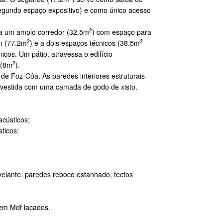
 segundo espaço expositivo) e como único acesso
2
 a um amplo corredor (32.5m
) com espaço para
2
2
m (77.2m
) e a dois espaços técnicos (38.5m
cos. Um pátio, atravessa o edifício
2
 (8m
).
 de Foz-Côa. As paredes interiores estruturais
 revestida com uma camada de godo de xisto.
acústicos;
sticos;
velante, paredes reboco estanhado, tectos
 em Mdf lacados.