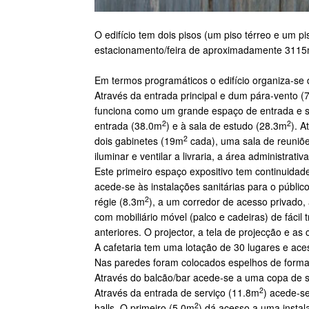
O edifício tem dois pisos (um piso térreo e um
estacionamento/feira de aproximadamente 311
Em termos programáticos o edifício organiza-se 
Através da entrada principal e dum pára-vento (
funciona como um grande espaço de entrada e si
2
2
entrada (38.0m
) e à sala de estudo (28.3m
). A
2
dois gabinetes (19m
cada), uma sala de reuniõ
iluminar e ventilar a livraria, a área administra
Este primeiro espaço expositivo tem continuid
acede-se às instalações sanitárias para o públi
2
régie (8.3m
), a um corredor de acesso privado,
com mobiliário móvel (palco e cadeiras) de fác
anteriores. O projector, a tela de projecção e a
A cafetaria tem uma lotação de 30 lugares e ace
Nas paredes foram colocados espelhos de forma
Através do balcão/bar acede-se a uma copa de s
2
Através da entrada de serviço (11.8m
) acede-s
2
halls. O primeiro (5.0m
) dá acesso a uma instal