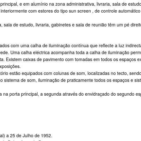
 principal, e em alumínio na zona administrativa, livraria, sala de est
 interiormente com estores do tipo sun screen , de controle automático
a, sala de estudo, livraria, gabinetes e sala de reunião têm um pé dire
pados com uma calha de iluminação contínua que reflecte a luz indirec
ede. Uma calha eléctrica acompanha toda a calha de iluminação perm
cta. Existem caixas de pavimento com tomadas em todos os espaços exp
xposições.
itório estão equipados com colunas de som, localizadas no tecto, sendo 
 o sistema de som, iluminação de praticamente todos os espaços e sist
ra na porta principal, a segunda através do envidraçado do segundo e
l) a 25 de Julho de 1952.