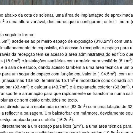
 piso abaixo da cota de soleira), uma área de implantação de aproxim
2
5m
e uma altura variável, dos muros que o configuram, entre 1 metro (e
da seguinte forma:
2
2
7.5m
) acede-se ao primeiro espaço de exposição (310.2m
) com uma 
multaneamente de exposição, dá acesso à recepção e espaço para uti
través da recepção tem-se acesso à área administrativa do edifício qu
2
2
es (18.9m
) e instalações sanitárias com armário para vestiário (8.1m
tiva e a sala de estudo, dando acesso também a uma área técnica e um pát
2
ade para um segundo espaço com função equivalente (194.5m
), com um
2
co (masculinas 13.6m2, femininas 15.1m
e mobilidade condicionada 5.
2
2
2
 ao bar (33.4m
) e cafetaria (43.7m
) e à esplanada exterior (63.0m
).
il transporte e arrumação para que rapidamente se transforme numa sa
s colunas de som estão embutidos no tecto.
2
sso directo para a esplanada exterior (63.0m
) com uma lotação de 32 
 a reflectir a paisagem. Um balcão/bar em mármore, devidamente eq
2
erviço equipada para o efeito (16.2m
).
2
e directamente a um espaço para lixos (2m
), a uma área técnica par
2
ação sanitária com vestiário/chuveiro para funcionários (10.5m
) e ao 