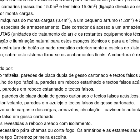
2
2
s camarins (masculino 15.0m
e feminino 15.0m
) (ligação directa ao
or monta-cargas.
2
2
s máquinas do monta-cargas (3.4m
), a um pequeno arrumo (1.2m
) e
as especiais de armazenamento. Este corredor dá acesso a um armazé
 UTAS (unidades de tratamento de ar) e os restantes equipamentos técni
ação e iluminação natural para estes espaços técnicos e para a oficina
a estrutura de betão armado revestido exteriormente a esteios de xisto
olo; sobre este sistema fixou-se os acabamentos finais. A cobertura é
do por:
 "afizélia, paredes de placa dupla de gesso cartonado e tectos falsos 
alho do tipo "afizélia, paredes em reboco estanhado e tectos falsos acú
a, paredes em reboco estanhado e tectos falsos.
", paredes de placa dupla de gesso cartonado e tectos falsos acústicos.
autonivelante, paredes em azulejo e tectos falsos de gesso cartonado.
 zona de cargas e descargas, armazéns, circulação - pavimento autoni
to falso em gesso cartonado.
es revestidas a reboco areado com isolamento.
ecessário pára-chamas ou corta-fogo. Os armários e as estantes são
 tipo Estremoz primeira escolha.