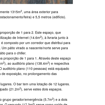
2
adamente 1315m
, uma área exterior para
stacionamento/feira) e 5,5 metros (edifício).
proporção de 1 para 2. Este espaço, que
2
lização de Internet (14.6m
), à livraria junto à
e é composto por um corredor que distribui para
). Um pátio virado a nascente/norte serve para
io para o chiller.
a proporção de 1 para 1. Através deste espaço
2
2
1m
), ao auditório plano (138.4m
) e respectiva
 O auditório plano (110 pessoas) está equipado
la de exposição, no prolongamento das
lugares. O bar tem uma lotação de 12 lugares.
2
uipado (21.2m
), serve estes dois espaços.
2
a o grupo gerador/emergência (5.7m
) e a dois
2
bar. O segundo (17.2m
) serve como saída de