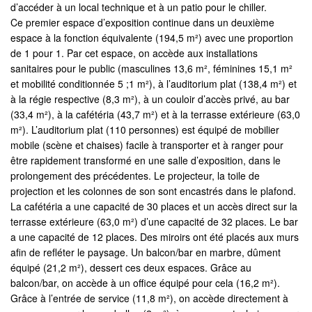
d’accéder à un local technique et à un patio pour le chiller.
Ce premier espace d’exposition continue dans un deuxième
espace à la fonction équivalente (194,5 m²) avec une proportion
de 1 pour 1. Par cet espace, on accède aux installations
sanitaires pour le public (masculines 13,6 m², féminines 15,1 m²
et mobilité conditionnée 5 ;1 m²), à l’auditorium plat (138,4 m²) et
à la régie respective (8,3 m²), à un couloir d’accès privé, au bar
(33,4 m²), à la cafétéria (43,7 m²) et à la terrasse extérieure (63,0
m²). L’auditorium plat (110 personnes) est équipé de mobilier
mobile (scène et chaises) facile à transporter et à ranger pour
être rapidement transformé en une salle d’exposition, dans le
prolongement des précédentes. Le projecteur, la toile de
projection et les colonnes de son sont encastrés dans le plafond.
La cafétéria a une capacité de 30 places et un accès direct sur la
terrasse extérieure (63,0 m²) d’une capacité de 32 places. Le bar
a une capacité de 12 places. Des miroirs ont été placés aux murs
afin de refléter le paysage. Un balcon/bar en marbre, dûment
équipé (21,2 m²), dessert ces deux espaces. Grâce au
balcon/bar, on accède à un office équipé pour cela (16,2 m²).
Grâce à l’entrée de service (11,8 m²), on accède directement à