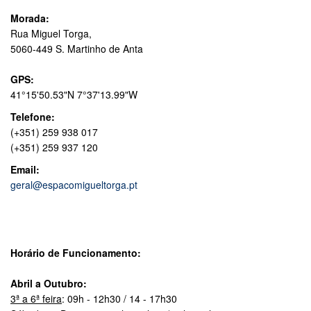
Morada:
Rua Miguel Torga,
5060-449 S. Martinho de Anta
GPS:
41°15'50.53"N 7°37'13.99"W
Telefone:
(+351) 259 938 017
(+351) 259 937 120
Email:
geral@espacomigueltorga.pt
Horário de Funcionamento:
Abril a Outubro:
3ª a 6ª feira
: 09h - 12h30 / 14 - 17h30