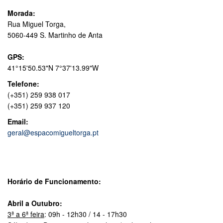
Morada:
Rua Miguel Torga,
5060-449 S. Martinho de Anta
GPS:
41°15'50.53"N 7°37'13.99"W
Telefone:
(+351) 259 938 017
(+351) 259 937 120
Email:
geral@espacomigueltorga.pt
Horário de Funcionamento:
Abril a Outubro:
3ª a 6ª feira
: 09h - 12h30 / 14 - 17h30