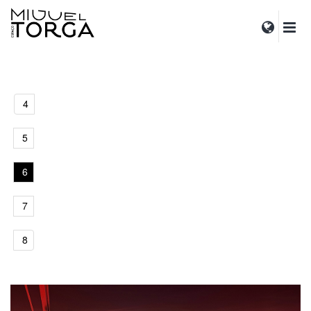
4
5
6
7
8