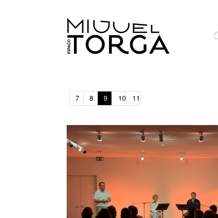
7
8
9
10
11