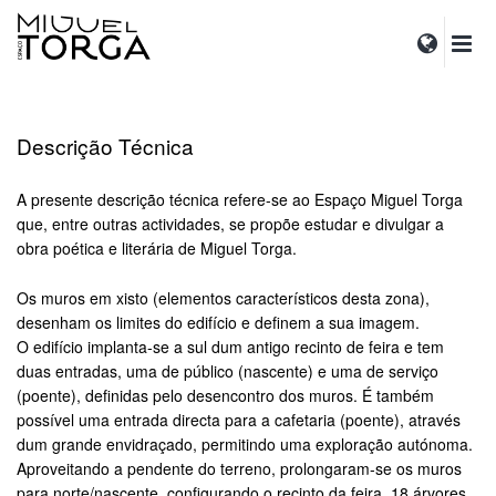
Descrição Técnica
A presente descrição técnica refere-se ao Espaço Miguel Torga
que, entre outras actividades, se propõe estudar e divulgar a
obra poética e literária de Miguel Torga.
rolex replica
replica watches
Os muros em xisto (elementos característicos desta zona),
desenham os limites do edifício e definem a sua imagem.
O edifício implanta-se a sul dum antigo recinto de feira e tem
duas entradas, uma de público (nascente) e uma de serviço
(poente), definidas pelo desencontro dos muros. É também
possível uma entrada directa para a cafetaria (poente), através
dum grande envidraçado, permitindo uma exploração autónoma.
Aproveitando a pendente do terreno, prolongaram-se os muros
para norte/nascente, configurando o recinto da feira. 18 árvores