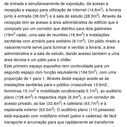
de entrada e simultaneamente de exposição, dá acesso à
2
recepção e espaço para utilização de Internet (14.6m
), à livraria
2
2
junto à entrada (38.0m
) e à sala de estudo (28.3m
). Através da
recepção tem-se acesso à área administrativa do edifício que é
composto por um corredor que distribui para dois gabinetes
2
2
(19m
cada), uma sala de reuniões (18.9m
) e instalações
2
sanitárias com armário para vestiário (8.1m
). Um pátio virado a
nascente/norte serve para iluminar e ventilar a livraria, a área
administrativa e a sala de estudo, dando acesso também a uma
área técnica e um pátio para o chiller.
Este primeiro espaço expositivo tem continuidade para um
2
segundo espaço com função equivalente (194.5m
), com uma
proporção de 1 para 1. Através deste espaço acede-se às
instalações sanitárias para o público (masculinas 13.6m2,
2
2
femininas 15.1m
e mobilidade condicionada 5.1m
), ao auditório
2
2
plano (138.4m
) e respectiva régie (8.3m
), a um corredor de
2
2
acesso privado, ao bar (33.4m
) e cafetaria (43.7m
) e à
2
esplanada exterior (63.0m
). O auditório plano (110 pessoas)
está equipado com mobiliário móvel (palco e cadeiras) de fácil
transporte e arrumação para que rapidamente se transforme