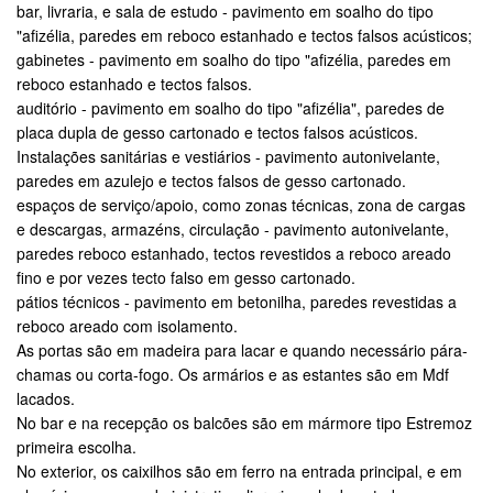
bar, livraria, e sala de estudo - pavimento em soalho do tipo
"afizélia, paredes em reboco estanhado e tectos falsos acústicos;
gabinetes - pavimento em soalho do tipo "afizélia, paredes em
reboco estanhado e tectos falsos.
auditório - pavimento em soalho do tipo "afizélia", paredes de
placa dupla de gesso cartonado e tectos falsos acústicos.
Instalações sanitárias e vestiários - pavimento autonivelante,
paredes em azulejo e tectos falsos de gesso cartonado.
espaços de serviço/apoio, como zonas técnicas, zona de cargas
e descargas, armazéns, circulação - pavimento autonivelante,
paredes reboco estanhado, tectos revestidos a reboco areado
fino e por vezes tecto falso em gesso cartonado.
pátios técnicos - pavimento em betonilha, paredes revestidas a
reboco areado com isolamento.
As portas são em madeira para lacar e quando necessário pára-
chamas ou corta-fogo. Os armários e as estantes são em Mdf
lacados.
No bar e na recepção os balcões são em mármore tipo Estremoz
primeira escolha.
No exterior, os caixilhos são em ferro na entrada principal, e em