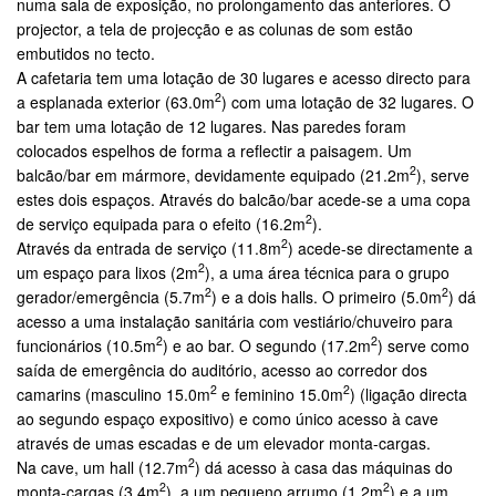
numa sala de exposição, no prolongamento das anteriores. O
projector, a tela de projecção e as colunas de som estão
embutidos no tecto.
A cafetaria tem uma lotação de 30 lugares e acesso directo para
2
a esplanada exterior (63.0m
) com uma lotação de 32 lugares. O
bar tem uma lotação de 12 lugares. Nas paredes foram
colocados espelhos de forma a reflectir a paisagem. Um
2
balcão/bar em mármore, devidamente equipado (21.2m
), serve
estes dois espaços. Através do balcão/bar acede-se a uma copa
2
de serviço equipada para o efeito (16.2m
).
2
Através da entrada de serviço (11.8m
) acede-se directamente a
2
um espaço para lixos (2m
), a uma área técnica para o grupo
2
2
gerador/emergência (5.7m
) e a dois halls. O primeiro (5.0m
) dá
acesso a uma instalação sanitária com vestiário/chuveiro para
2
2
funcionários (10.5m
) e ao bar. O segundo (17.2m
) serve como
saída de emergência do auditório, acesso ao corredor dos
2
2
camarins (masculino 15.0m
e feminino 15.0m
) (ligação directa
ao segundo espaço expositivo) e como único acesso à cave
através de umas escadas e de um elevador monta-cargas.
2
Na cave, um hall (12.7m
) dá acesso à casa das máquinas do
2
2
monta-cargas (3.4m
), a um pequeno arrumo (1.2m
) e a um