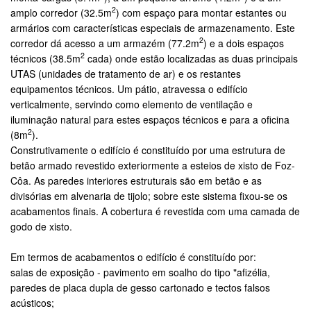
2
amplo corredor (32.5m
) com espaço para montar estantes ou
armários com características especiais de armazenamento. Este
2
corredor dá acesso a um armazém (77.2m
) e a dois espaços
2
técnicos (38.5m
cada) onde estão localizadas as duas principais
UTAS (unidades de tratamento de ar) e os restantes
equipamentos técnicos. Um pátio, atravessa o edifício
verticalmente, servindo como elemento de ventilação e
iluminação natural para estes espaços técnicos e para a oficina
2
(8m
).
Construtivamente o edifício é constituído por uma estrutura de
betão armado revestido exteriormente a esteios de xisto de Foz-
Côa. As paredes interiores estruturais são em betão e as
divisórias em alvenaria de tijolo; sobre este sistema fixou-se os
acabamentos finais. A cobertura é revestida com uma camada de
godo de xisto.
Em termos de acabamentos o edifício é constituído por:
salas de exposição - pavimento em soalho do tipo "afizélia,
paredes de placa dupla de gesso cartonado e tectos falsos
acústicos;