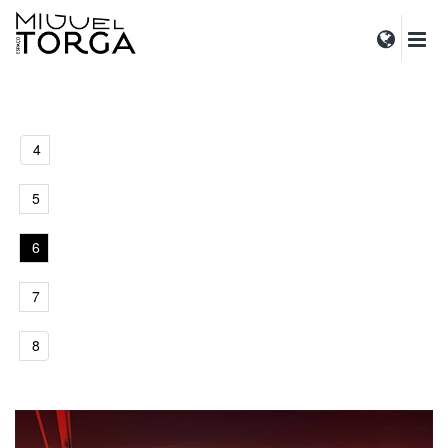
4
5
6
7
8