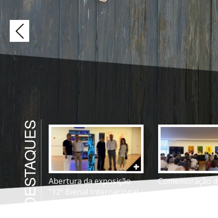
DESTAQUES
Abertura da exposição
Comemoração d
"12ª Bienal Internacional
anos da Inaugu
de Gravura do Douro
Oficial do Espaç
2026"
Torga