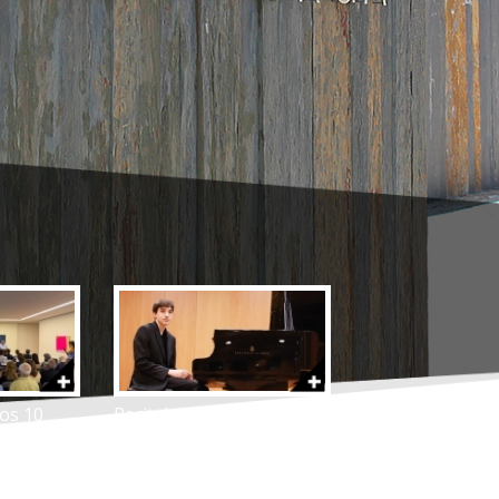
os 10
Recital de piano | Rodrigo
ração
Noel Ferreira
o Miguel